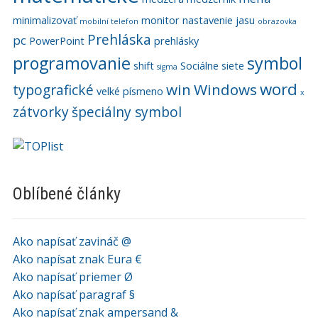
minimalizovať
monitor
nastavenie jasu
mobilní telefon
obrazovka
Prehláska
pc
PowerPoint
prehlásky
programovanie
symbol
shift
Sociálne siete
sigma
word
win
Windows
typografické
velké písmeno
x
zátvorky
špeciálny symbol
Oblíbené články
Ako napísať zavináč @
Ako napísat znak Eura €
Ako napísať priemer Ø
Ako napísať paragraf §
Ako napísať znak ampersand &