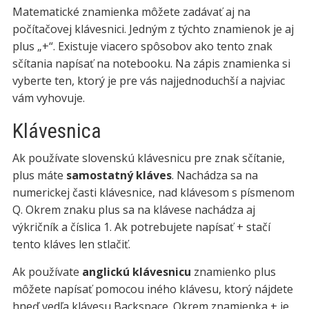
Matematické znamienka môžete zadávať aj na
počítačovej klávesnici. Jedným z týchto znamienok je aj
plus „+“. Existuje viacero spôsobov ako tento znak
sčítania napísať na notebooku. Na zápis znamienka si
vyberte ten, ktorý je pre vás najjednoduchší a najviac
vám vyhovuje.
Klávesnica
Ak používate slovenskú klávesnicu pre znak sčítanie,
plus máte
samostatný kláves
. Nachádza sa na
numerickej časti klávesnice, nad klávesom s písmenom
Q. Okrem znaku plus sa na klávese nachádza aj
výkričník a číslica 1. Ak potrebujete napísať + stačí
tento kláves len stlačiť.
Ak používate
anglickú klávesnicu
znamienko plus
môžete napísať pomocou iného klávesu, ktorý nájdete
hneď vedľa klávesu Backspace. Okrem znamienka + je