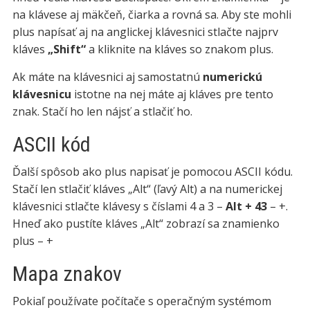
na klávese aj mäkčeň, čiarka a rovná sa. Aby ste mohli
plus napísať aj na anglickej klávesnici stlačte najprv
kláves
„Shift“
a kliknite na kláves so znakom plus.
Ak máte na klávesnici aj samostatnú
numerickú
klávesnicu
istotne na nej máte aj kláves pre tento
znak. Stačí ho len nájsť a stlačiť ho.
ASCII kód
Ďalší spôsob ako plus napisať je pomocou ASCII kódu.
Stačí len stlačiť kláves „Alt“ (ľavý Alt) a na numerickej
klávesnici stlačte klávesy s číslami 4 a 3 –
Alt + 43
– +.
Hneď ako pustíte kláves „Alt“ zobrazí sa znamienko
plus – +
Mapa znakov
Pokiaľ používate počítače s operačným systémom