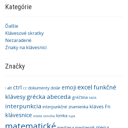
Kategórie
Ďalšie
Klávesové skratky
Nezaradené
Znaky na klávesnici
Značky
excel
funkčné
ctrl
emoji
alt
dokumenty
dolár
!
CZ
klávesy
grécka abeceda
gréčtina
háčik
interpunkcia
kláves Fn
interpunkčné znamienka
klávesnice
lomka
ležatá osmička
lupa
matematické
mena
medzera
medzerník