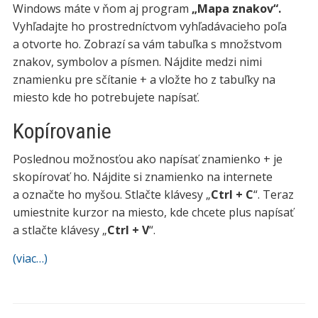
Windows máte v ňom aj program
„Mapa znakov“.
Vyhľadajte ho prostredníctvom vyhľadávacieho poľa
a otvorte ho. Zobrazí sa vám tabuľka s množstvom
znakov, symbolov a písmen. Nájdite medzi nimi
znamienku pre sčítanie + a vložte ho z tabuľky na
miesto kde ho potrebujete napísať.
Kopírovanie
Poslednou možnosťou ako napísať znamienko + je
skopírovať ho. Nájdite si znamienko na internete
a označte ho myšou. Stlačte klávesy „
Ctrl + C
“. Teraz
umiestnite kurzor na miesto, kde chcete plus napísať
a stlačte klávesy „
Ctrl + V
“.
(viac…)