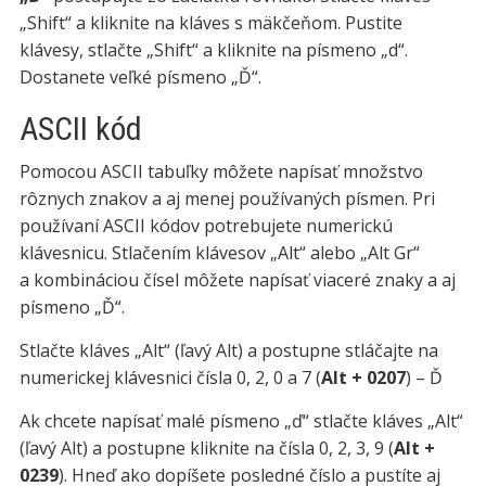
„Shift“ a kliknite na kláves s mäkčeňom. Pustite
klávesy, stlačte „Shift“ a kliknite na písmeno „d“.
Dostanete veľké písmeno „Ď“.
ASCII kód
Pomocou ASCII tabuľky môžete napísať množstvo
rôznych znakov a aj menej používaných písmen. Pri
používaní ASCII kódov potrebujete numerickú
klávesnicu. Stlačením klávesov „Alt“ alebo „Alt Gr“
a kombináciou čísel môžete napísať viaceré znaky a aj
písmeno „Ď“.
Stlačte kláves „Alt“ (ľavý Alt) a postupne stláčajte na
numerickej klávesnici čísla 0, 2, 0 a 7 (
Alt + 0207
) – Ď
Ak chcete napísať malé písmeno „ď“ stlačte kláves „Alt“
(ľavý Alt) a postupne kliknite na čísla 0, 2, 3, 9 (
Alt +
0239
). Hneď ako dopíšete posledné číslo a pustíte aj