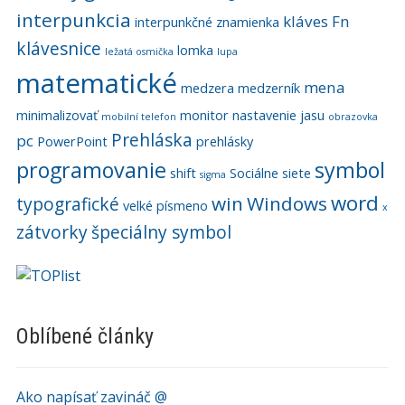
interpunkcia
kláves Fn
interpunkčné znamienka
klávesnice
lomka
ležatá osmička
lupa
matematické
mena
medzera
medzerník
minimalizovať
monitor
nastavenie jasu
mobilní telefon
obrazovka
Prehláska
pc
PowerPoint
prehlásky
programovanie
symbol
shift
Sociálne siete
sigma
word
win
Windows
typografické
velké písmeno
x
zátvorky
špeciálny symbol
Oblíbené články
Ako napísať zavináč @