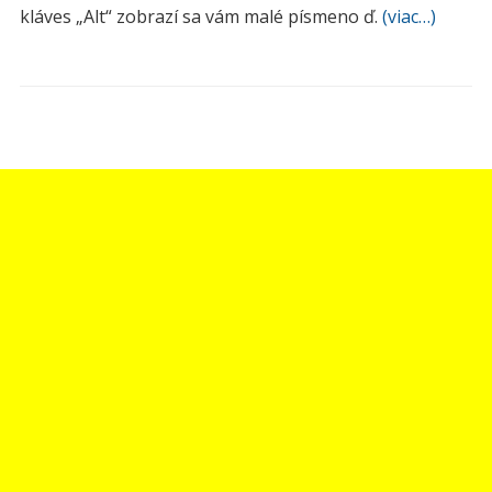
kláves „Alt“ zobrazí sa vám malé písmeno ď.
(viac…)