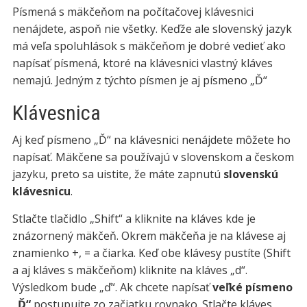
Písmená s mäkčeňom na počítačovej klávesnici
nenájdete, aspoň nie všetky. Keďže ale slovenský jazyk
má veľa spoluhlások s mäkčeňom je dobré vedieť ako
napísať písmená, ktoré na klávesnici vlastný kláves
nemajú. Jedným z týchto písmen je aj písmeno „Ď“
Klávesnica
Aj keď písmeno „Ď“ na klávesnici nenájdete môžete ho
napísať. Mäkčene sa používajú v slovenskom a českom
jazyku, preto sa uistite, že máte zapnutú
slovenskú
klávesnicu
.
Stlačte tlačidlo „Shift“ a kliknite na kláves kde je
znázornený mäkčeň. Okrem mäkčeňa je na klávese aj
znamienko +, = a čiarka. Keď obe klávesy pustíte (Shift
a aj kláves s mäkčeňom) kliknite na kláves „d“.
Výsledkom bude „ď“. Ak chcete napísať
veľké písmeno
„Ď“
postupujte zo začiatku rovnako. Stlačte kláves