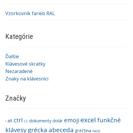
Vzorkovník farieb RAL
Kategórie
Ďalšie
Klávesové skratky
Nezaradené
Znaky na klávesnici
Značky
excel
funkčné
ctrl
emoji
alt
dokumenty
dolár
!
CZ
klávesy
grécka abeceda
gréčtina
háčik